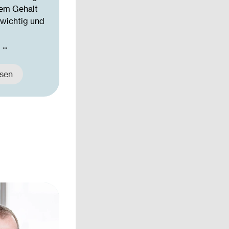
dem Gehalt
m wichtig und
..
esen