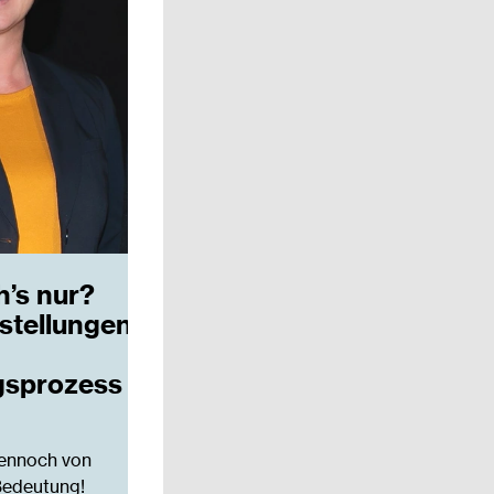
h’s nur?
stellungen
sprozess
dennoch von
Bedeutung!