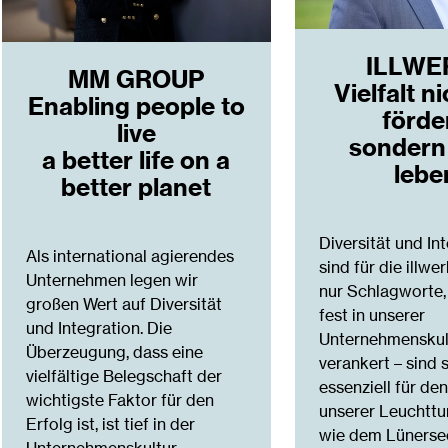
ILLWE
MM GROUP
Vielfalt n
Enabling people to
förde
live
sondern
a better life on a
lebe
better planet
Diversität und In
Als international agierendes
sind für die illwe
Unternehmen legen wir
nur Schlagworte,
großen Wert auf Diversität
fest in unserer
und Integration. Die
Unternehmenskul
Überzeugung, dass eine
verankert – sind 
vielfältige Belegschaft der
essenziell für de
wichtigste Faktor für den
unserer Leuchtt
Erfolg ist, ist tief in der
wie dem Lünersee