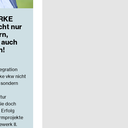
RKE
icht nur
rn,
 auch
n!
tegration
rke vkw nicht
 sondern
tur
sie doch
n Erfolg
urmprojekte
werk II.