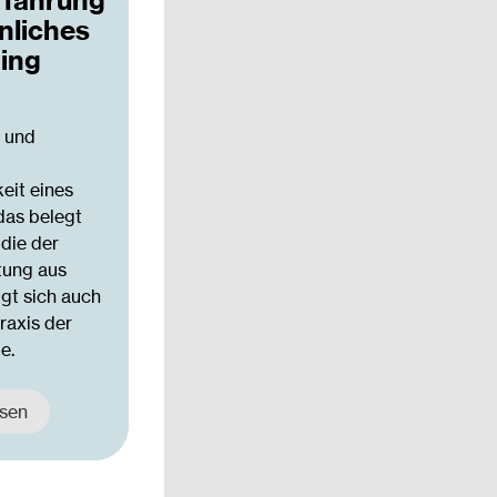
rfahrung
nliches
ing
t und
eit eines
das belegt
udie der
tung aus
gt sich auch
Praxis der
e.
esen