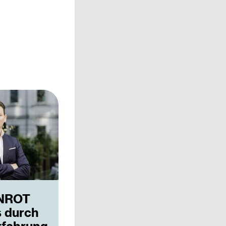
NROT
s durch