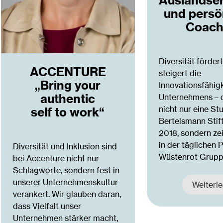
Auslandse
und persö
Coach
Diversität förder
ACCENTURE
steigert die
„Bring your
Innovationsfähigk
authentic
Unternehmens – 
nicht nur eine St
self to work“
Bertelsmann Stif
2018, sondern zei
in der täglichen 
Diversität und Inklusion sind
Wüstenrot Grupp
bei Accenture nicht nur
Schlagworte, sondern fest in
unserer Unternehmenskultur
Weiterl
verankert. Wir glauben daran,
dass Vielfalt unser
Unternehmen stärker macht,