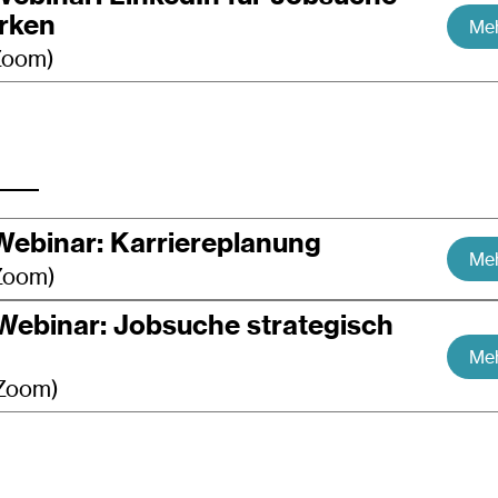
rken
Meh
 Zoom)
Webinar: Karriereplanung
Meh
 Zoom)
 Webinar: Jobsuche strategisch
Meh
 Zoom)