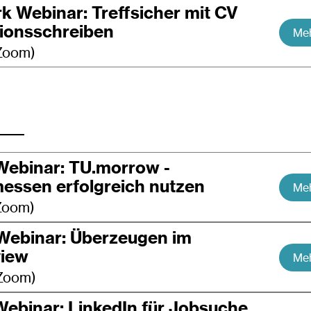
k Webinar: Treffsicher mit CV
tionsschreiben
Meh
 Zoom)
Webinar: TU.morrow -
essen erfolgreich nutzen
Meh
 Zoom)
 Webinar: Überzeugen im
view
Meh
 Zoom)
Webinar: LinkedIn für Jobsuche