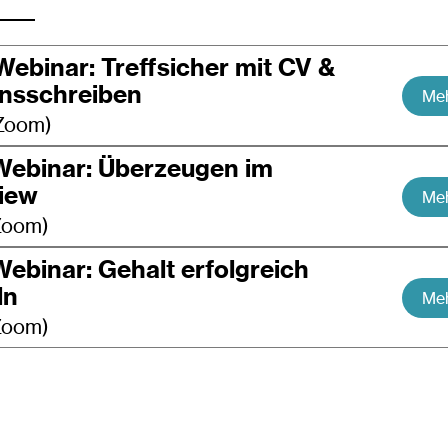
Webinar: Treffsicher mit CV &
onsschreiben
Meh
 Zoom)
Webinar: Überzeugen im
iew
Meh
 Zoom)
Webinar: Gehalt erfolgreich
ln
Meh
 Zoom)