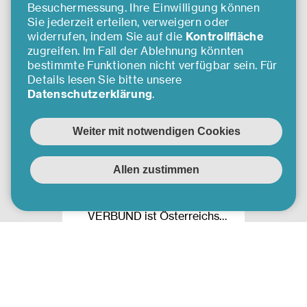
kennen
.
lernen
Besuchermessung. Ihre Einwilligung können
Sie jederzeit erteilen, verweigern oder
widerrufen, indem Sie auf die
Kontrollfläche
zugreifen. Im Fall der Ablehnung könnten
bestimmte Funktionen nicht verfügbar sein. Für
Details lesen Sie bitte unsere
Datenschutzerklärung
.
Verbund
Unser Weg in eine grüne
Zukunft. Gemeinsam mit
Verantwortung #vorangehen.
VERBUND ist Österreichs
führendes
Energieunternehmen und
einer der größten
Mehr erfahren
Stromerzeuger aus
Wasserkraft in Europa. Rund
96 Prozent des Stroms