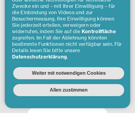
Zwecke ein und – mit Ihrer Einwilligung – für
die Einbindung von Videos und zur
Besuchermessung. Ihre Einwilligung können
Software Daten
Sie jederzeit erteilen, verweigern oder
Service Gesellschaft
widerrufen, indem Sie auf die
Kontrollfläche
m.b.H.
zugreifen. Im Fall der Ablehnung könnten
bestimmte Funktionen nicht verfügbar sein. Für
Details lesen Sie bitte unsere
SDS bietet zukunftsweisende
Datenschutzerklärung
.
Softwarelösungen und
wertschöpfende
Dienstleistungen für die
internationale Finanzindustrie
in den Bereichen
Wertpapierabwicklung, Steuer
Mehr erfahren
und Meldewesen sowie
Compliance. Zusätzlich stärkt
SDS die dynamischsten
Industrien der heutigen Zeit
(z.B. Telekommunikation) mit
überlegenem Software-
Testing.