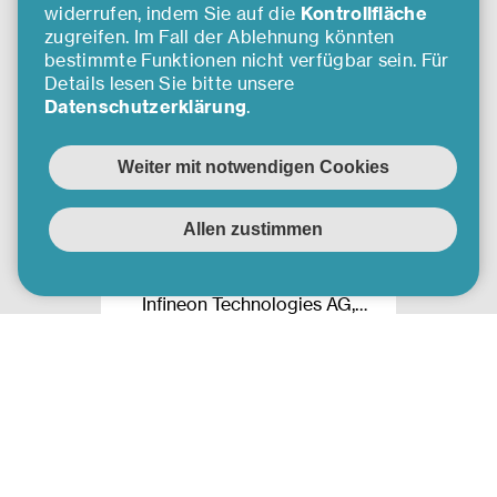
widerrufen, indem Sie auf die
Kontrollfläche
zugreifen. Im Fall der Ablehnung könnten
bestimmte Funktionen nicht verfügbar sein. Für
Details lesen Sie bitte unsere
Datenschutzerklärung
.
INFINEON
Die Infineon Technologies
Austria AG ist ein
Konzernunternehmen der
Infineon Technologies AG,
eines weltweit führenden
Anbieters von
Halbleiterlösungen, die das
Mehr erfahren
Leben einfacher, sicherer und
umweltfreundlicher machen.
Infineon Austria bündelt die
Kompetenzen für Forschung &
Entwicklung, Fertigung sowie