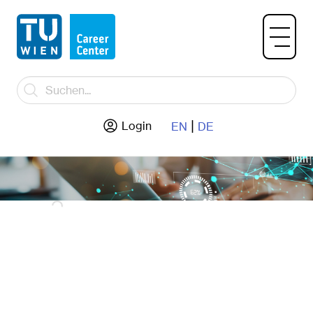
|
Login
EN
DE