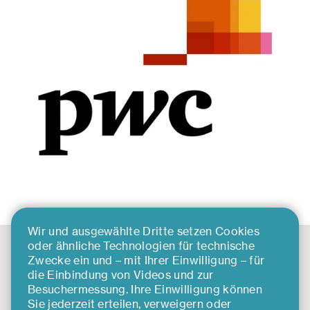
Wir und ausgewählte Dritte setzen Cookies
oder ähnliche Technologien für technische
Zwecke ein und – mit Ihrer Einwilligung – für
die Einbindung von Videos und zur
kennen
.
lernen
Besuchermessung. Ihre Einwilligung können
Sie jederzeit erteilen, verweigern oder