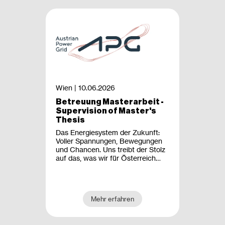
Wien |
10.06.2026
Betreuung Masterarbeit -
Supervision of Master's
Thesis
Das Energiesystem der Zukunft:
Voller Spannungen, Bewegungen
und Chancen. Uns treibt der Stolz
auf das, was wir für Österreich
bewirken. Gestalter:innen der
Energiewende zu sein, fordert uns.
Hochgesteckte Ziele erst recht.
Einzigartiges Fachwissen, volles
Mehr erfahren
Vertrauen. Eigene Entscheidungen,
volle Verantwortung. Das ist unser
Spielfeld. Das ist APG.