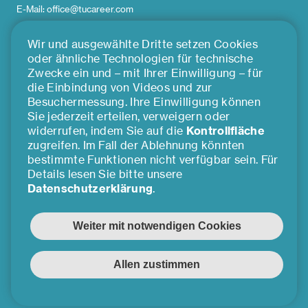
E-Mail: office@tucareer.com
Wir und ausgewählte Dritte setzen Cookies
ÜBER UNS
oder ähnliche Technologien für technische
Zwecke ein und – mit Ihrer Einwilligung – für
die Einbindung von Videos und zur
Team
Besuchermessung. Ihre Einwilligung können
Impressum
Sie jederzeit erteilen, verweigern oder
Presse
widerrufen, indem Sie auf die
Kontrollfläche
zugreifen. Im Fall der Ablehnung könnten
Kooperationspartner*innen
bestimmte Funktionen nicht verfügbar sein. Für
Cookie Einstellungen
Details lesen Sie bitte unsere
©2026 TU Career Center GmbH
Datenschutzerklärung
.
FOLLOW US