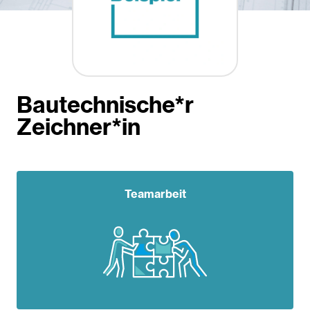
Bautechnische*r
Zeichner*in
Teamarbeit
Teamarbeit
Teamwork
selbstständige Arbeiten