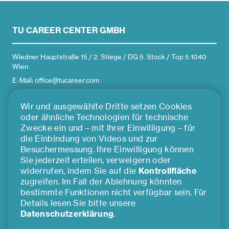
TU CAREER CENTER GMBH
Wiedner Hauptstraße 15 / 2. Stiege / DG 5. Stock / Top 5 1040
Wien
E-Mail: office@tucareer.com
Wir und ausgewählte Dritte setzen Cookies
ÜBER UNS
oder ähnliche Technologien für technische
Zwecke ein und – mit Ihrer Einwilligung – für
die Einbindung von Videos und zur
Team
Besuchermessung. Ihre Einwilligung können
Impressum
Sie jederzeit erteilen, verweigern oder
Presse
widerrufen, indem Sie auf die
Kontrollfläche
zugreifen. Im Fall der Ablehnung könnten
Kooperationspartner*innen
bestimmte Funktionen nicht verfügbar sein. Für
Cookie Einstellungen
Details lesen Sie bitte unsere
©2026 TU Career Center GmbH
Datenschutzerklärung
.