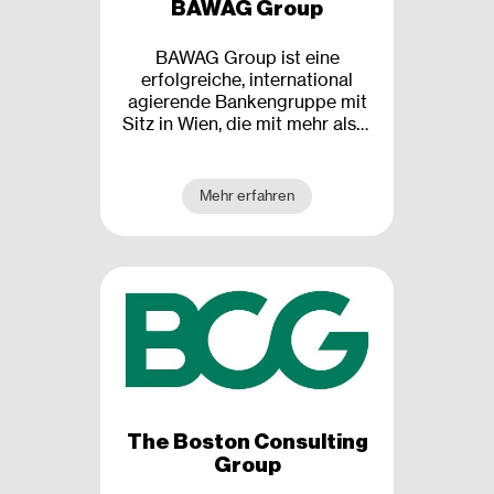
BAWAG Group
BAWAG Group ist eine
erfolgreiche, international
agierende Bankengruppe mit
Sitz in Wien, die mit mehr als 4
Mio. Kunden eine der größten
Banken in Österreich ist. Als
dynamischer Arbeitgeber
Mehr erfahren
fördern wir Talente und
treiben technologische
Innovationen schnell voran.
Flache Hierarchien, ein
flexibles Arbeitsumfeld und
Chancengleichheit für unsere
Mitarbeiterinnen und
Mitarbeiter sind uns dabei
besonders wichtig.
The Boston Consulting
Group