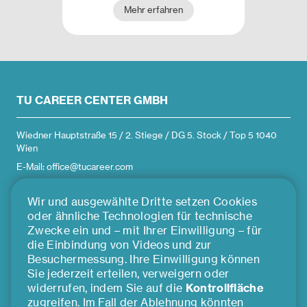
Aufgaben und Jobs. Wir
Mehr erfahren
sichern damit die
Lebensqualität von rund 4,8
Millionen Menschen und
versprechen unseren
Mitarbeiterinnen und
Mitarbeitern eine Tätigkeit mit
TU CAREER CENTER GMBH
Sinn und Verantwortung.
Dafür bieten wir ein
attraktives Arbeitsumfeld,
Wiedner Hauptstraße 15 / 2. Stiege / DG 5. Stock / Top 5 1040
moderne Arbeitswelten und
Wien
spannende
E-Mail: office@tucareer.com
Herausforderungen im Team.
Wir und ausgewählte Dritte setzen Cookies
ÜBER UNS
oder ähnliche Technologien für technische
Zwecke ein und – mit Ihrer Einwilligung – für
die Einbindung von Videos und zur
Team
Besuchermessung. Ihre Einwilligung können
Impressum
Sie jederzeit erteilen, verweigern oder
Presse
widerrufen, indem Sie auf die
Kontrollfläche
zugreifen. Im Fall der Ablehnung könnten
Kooperationspartner*innen