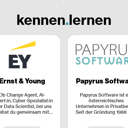
kennen
.
lernen
Ernst & Young
Papyrus Softw
Ob Change Agent, AI-
Papyrus Software ist e
rt:in, Cyber-Spezialist:in
österreichisches
r Data Scientist, bei uns
Unternehmen in Privatbes
eibst du gemeinsam mit
Seit der Gründung 1988 
ergewöhnlichen Talenten
wir auf 350 Mitarbeit
ge voran und machst sie
weltweit gewachsen