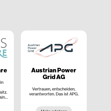
are
Austrian Power
Grid AG
in
Vertrauen, entscheiden,
itz.
verantworten. Das ist APG.
sind
er
.