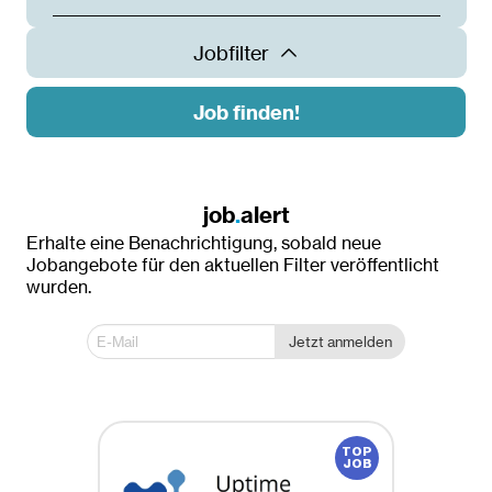
Jobfilter
Job finden!
Land
Österreich
job
.
alert
Erhalte eine Benachrichtigung, sobald neue
Ort
Jobangebote für den aktuellen Filter veröffentlicht
wurden.
Dornbirn
Innsbruck
Jetzt anmelden
Klagenfurt
Krems an der Donau
Linz
St. Pölten
Wien