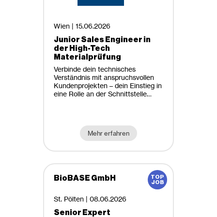
Technische Mathematik
Arbeitszeit
Technische Physik
Teilzeit
Wien |
15.06.2026
Verfahrenstechnik
Vollzeit
Junior Sales Engineer in
(Wirtschafts-) Informatik & Data
der High-Tech
Science
Materialprüfung
Arbeitsort
(Wirtschaftsingenieurwesen-)
Verbinde dein technisches
Maschinenbau &
Verständnis mit anspruchsvollen
Büro
Kundenprojekten – dein Einstieg in
Materialwissenschaften
eine Rolle an der Schnittstelle
Homeoffice möglich
zwischen Technik und Vertrieb!
Mehr erfahren
BioBASE GmbH
St. Pölten |
08.06.2026
Senior Expert