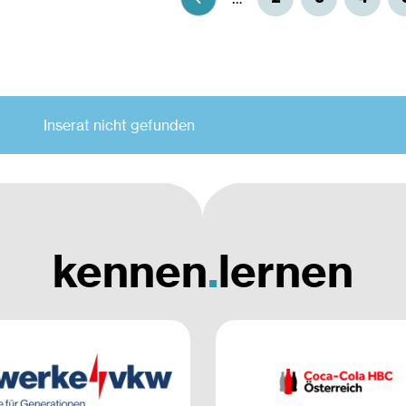
Technische Physik
Unbefristete
Beschäftigung
Verfahrenstechnik
(Wirtschafts-) Informa
beitsort
Data Science
(Wirtschaftsingenieur
Inserat nicht gefunden
Büro
Maschinenbau &
Materialwissenschaft
Homeoffice möglich
kennen
.
lernen