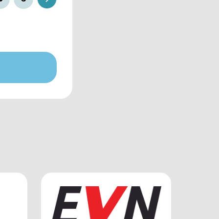
tik &
wesen-)
en