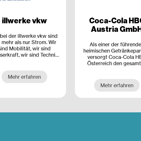
illwerke vkw
Coca-Cola HB
Austria Gmb
 bei der illwerke vkw sind
l mehr als nur Strom. Wir
Als einer der führend
sind Mobilität, wir sind
heimischen Getränkepar
erkraft, wir sind Technik
versorgt Coca-Cola H
und wir sind smart.
Österreich den gesam
österreichischen Markt 
einem auf die Bedürfniss
Mehr erfahren
rund 60.000 Kund:inn
Mehr erfahren
abgestimmten
Produktsortiment – 2
Stunden am Tag, sieben 
die Woche.