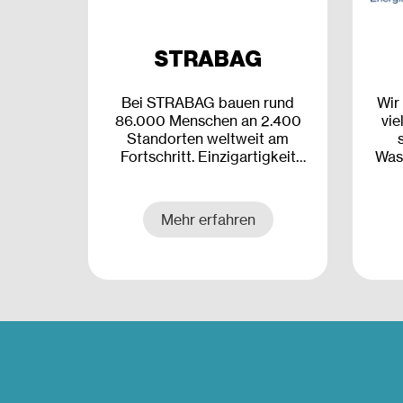
STRABAG
Bei STRABAG bauen rund
Wir
86.000 Menschen an 2.400
vie
Standorten weltweit am
Fortschritt. Einzigartigkeit
Wass
und individuelle Stärken
kennzeichnen dabei nicht nur
unsere Projekte, sondern auch
Mehr erfahren
jede:n Einzelne:n von uns. Ob
im Hoch- und Ingenieurbau,
Straßen- und Tiefbau,
Brücken- und Tunnelbau, in
der Projektentwicklung,
Baustoffproduktion oder im
Gebäudemanagement – wir
denken Bauen weiter, um der
innovativste und
nachhaltigste