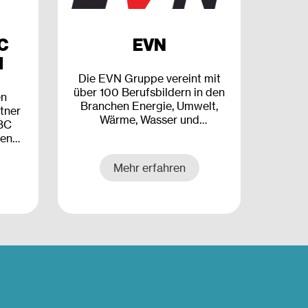
C
EVN
H
Die EVN Gruppe vereint mit
über 100 Berufsbildern in den
en
Branchen Energie, Umwelt,
tner
Wärme, Wasser und
BC
Telekommunikation ein
ten
breites Spektrum an
mit
Aufgaben und Jobs. Wir
e von
Mehr erfahren
sichern damit die
en
Lebensqualität von rund 4,8
Millionen Menschen und
4
versprechen unseren
Tage
Mitarbeiterinnen und
Mitarbeitern eine Tätigkeit mit
Sinn und Verantwortung.
Dafür bieten wir ein
attraktives Arbeitsumfeld,
moderne Arbeitswelten und