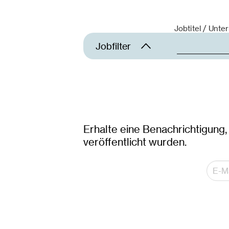
Jobtitel / Unt
Jobfilter
Land
A
Österreich
Erhalte eine Benachrichtigung,
veröffentlicht wurden.
Ort
Dornbirn
Innsbruck
Klagenfurt