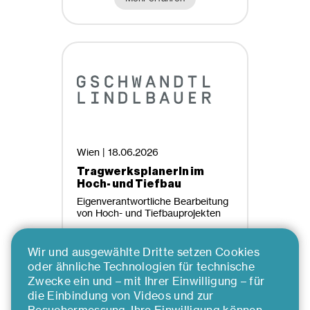
Wien |
18.06.2026
TragwerksplanerIn im
Hoch- und Tiefbau
Eigenverantwortliche Bearbeitung
von Hoch- und Tiefbauprojekten
Wir und ausgewählte Dritte setzen Cookies
oder ähnliche Technologien für technische
Mehr erfahren
Zwecke ein und – mit Ihrer Einwilligung – für
die Einbindung von Videos und zur