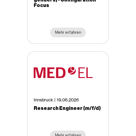
Vollzeit
Focus
(Wirtschafts-) Informatik & Data
Science
Arbeitsort
(Wirtschaftsingenieurwesen-)
Maschinenbau &
Mehr erfahren
Büro
Materialwissenschaften
Homeoffice möglich
Innsbruck |
19.06.2026
Research Engineer (m/f/d)
Mehr erfahren