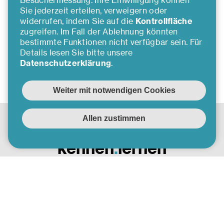
Besuchermessung. Ihre Einwilligung können
Sie jederzeit erteilen, verweigern oder
…
2
3
4
5
6
widerrufen, indem Sie auf die
Kontrollfläche
zugreifen. Im Fall der Ablehnung könnten
bestimmte Funktionen nicht verfügbar sein. Für
Details lesen Sie bitte unsere
Datenschutzerklärung
.
Inserat nicht gefunden
kennen
.
lernen