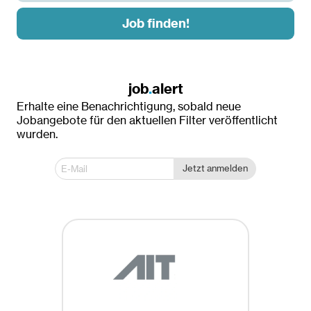
Job finden!
Land
Österreich
job
.
alert
Erhalte eine Benachrichtigung, sobald neue
Ort
Jobangebote für den aktuellen Filter veröffentlicht
wurden.
Dornbirn
Innsbruck
Jetzt anmelden
Krems an der Donau
Linz
Wien
Wien / Linz
Anstellungsart
Befristete Beschäftigung