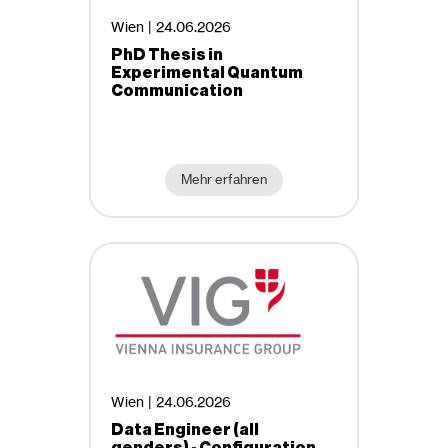
Entrepreneurship
Wien |
24.06.2026
Freie Mitarbeiter, Projektmitarbeiter
PhD Thesis in
Lehre, Ausbildung
Experimental Quantum
Communication
Praktikum
Selbstständig, Freelancer
Studentenjobs, Ferialjobs
Studienrichtungen
Mehr erfahren
Traineeprogramm
Architektur und Raumplanung
Unbefristete Beschäftigung
Bau- und Umweltingenieurwesen
Elektrotechnik und Informationstechnik
Geodäsie und Geoinformation
Studierende mit IT-Affinität
Technische Chemie
Technische Mathematik
Arbeitszeit
Wien |
24.06.2026
Technische Physik
Teilzeit
Data Engineer (all
Verfahrenstechnik
genders) - Configuration