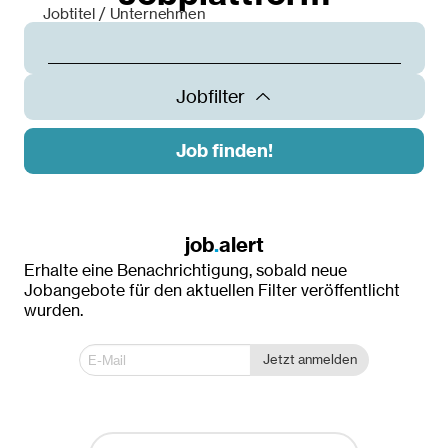
Jobtitel / Unternehmen
Jobfilter
Job finden!
Land
Österreich
job
.
alert
Erhalte eine Benachrichtigung, sobald neue
Ort
Jobangebote für den aktuellen Filter veröffentlicht
wurden.
Dornbirn
Innsbruck
Jetzt anmelden
Klagenfurt
Krems an der Donau
Linz