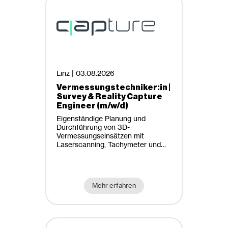
St. Pölten
Wien
Anstellungsart
Wien / Linz
Befristete Beschäftigung
Entrepreneurship
Linz |
03.08.2026
Freie Mitarbeiter, Projektmitarbeiter
Vermessungstechniker:in |
Lehre, Ausbildung
Survey & Reality Capture
Engineer (m/w/d)
Praktikum
Eigenständige Planung und
Selbstständig, Freelancer
Durchführung von 3D-
Vermessungseinsätzen mit
Studentenjobs, Ferialjobs
Studienrichtungen
Laserscanning, Tachymeter und
Traineeprogramm
GNSS bei Projekten für namhafte
Enterprise-Kund:innen
Architektur und Raumplanung
Unbefristete Beschäftigung
Bau- und Umweltingenieurwesen
Mehr erfahren
Elektrotechnik und Informationstechnik
Geodäsie und Geoinformation
Studierende mit IT-Affinität