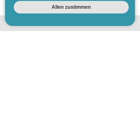
kennen
.
lernen
Reply Deutschland SE
Reply ist auf die Entwicklung
und Einführung von Lösungen
auf Basis neuer
Kommunikationskanäle und