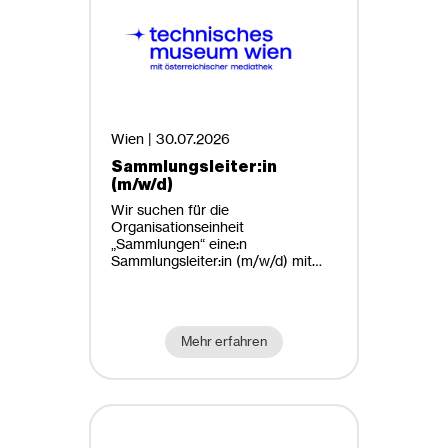
Technische Chemie
Technische Mathematik
Arbeitszeit
Technische Physik
Teilzeit
Verfahrenstechnik
Vollzeit
(Wirtschafts-) Informatik & Data
Wien |
30.07.2026
Science
Sammlungsleiter:in
Arbeitsort
(m/w/d)
(Wirtschaftsingenieurwesen-)
Maschinenbau &
Wir suchen für die
Büro
Organisationseinheit
Materialwissenschaften
„Sammlungen“ eine:n
Homeoffice möglich
Sammlungsleiter:in (m/w/d) mit
einem Beschäftigungsausmaß von
40 Wochenstunden.
Mehr erfahren