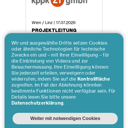
Wien / Linz |
17.07.2026
PROJEKTLEITUNG
TRAGWERKSPLANUNG
(M/W/D)
Wir und ausgewählte Dritte setzen Cookies
oder ähnliche Technologien für technische
Zwecke ein und – mit Ihrer Einwilligung – für
die Einbindung von Videos und zur
Mehr erfahren
Besuchermessung. Ihre Einwilligung können
Sie jederzeit erteilen, verweigern oder
widerrufen, indem Sie auf die
Kontrollfläche
zugreifen. Im Fall der Ablehnung könnten
…
1
2
3
4
5
bestimmte Funktionen nicht verfügbar sein. Für
Details lesen Sie bitte unsere
Datenschutzerklärung
.
Inserat nicht gefunden