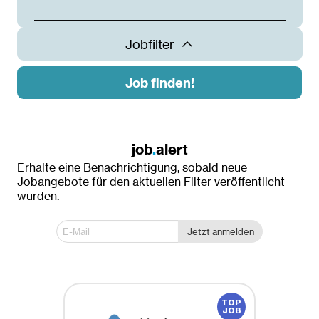
Jobfilter
Job finden!
Land
Österreich
job
.
alert
Erhalte eine Benachrichtigung, sobald neue
Ort
Jobangebote für den aktuellen Filter veröffentlicht
wurden.
Dornbirn
Innsbruck
Jetzt anmelden
Klagenfurt
Krems an der Donau
Linz
St. Pölten