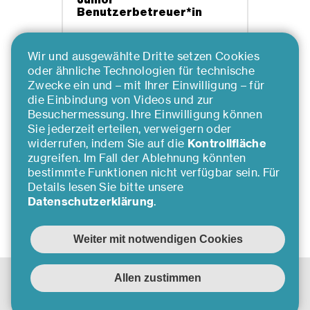
Junior
Benutzerbetreuer*in
Wir und ausgewählte Dritte setzen Cookies
oder ähnliche Technologien für technische
Mehr erfahren
Zwecke ein und – mit Ihrer Einwilligung – für
die Einbindung von Videos und zur
Besuchermessung. Ihre Einwilligung können
Sie jederzeit erteilen, verweigern oder
…
1
2
3
4
5
widerrufen, indem Sie auf die
Kontrollfläche
zugreifen. Im Fall der Ablehnung könnten
bestimmte Funktionen nicht verfügbar sein. Für
Details lesen Sie bitte unsere
Datenschutzerklärung
.
Inserat nicht gefunden