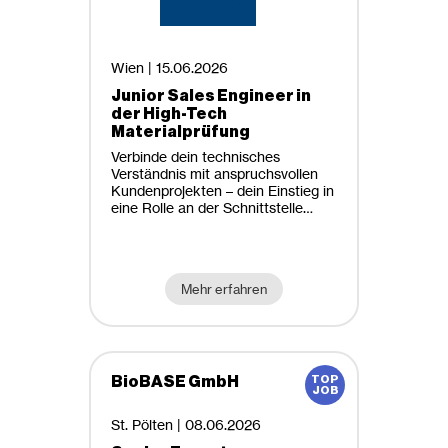
Technische Mathematik
Arbeitszeit
Technische Physik
Teilzeit
Wien |
15.06.2026
Verfahrenstechnik
Vollzeit
Junior Sales Engineer in
(Wirtschafts-) Informatik & Data
der High-Tech
Science
Materialprüfung
Arbeitsort
(Wirtschaftsingenieurwesen-)
Verbinde dein technisches
Maschinenbau &
Verständnis mit anspruchsvollen
Büro
Kundenprojekten – dein Einstieg in
Materialwissenschaften
eine Rolle an der Schnittstelle
Homeoffice möglich
zwischen Technik und Vertrieb!
Mehr erfahren
BioBASE GmbH
St. Pölten |
08.06.2026